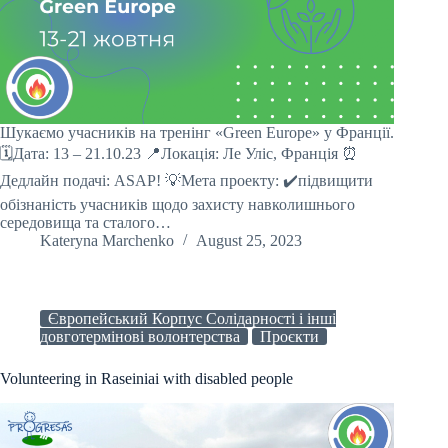
Шукаємо учасників на тренінг «Green Europe» у Франції.
🗓️Дата: 13 – 21.10.23 📍Локація: Ле Уліс, Франція ⏰
Дедлайн подачі: ASAP! 💡Мета проекту: ✔️підвищити
обізнаність учасників щодо захисту навколишнього
середовища та сталого…
Kateryna Marchenko
August 25, 2023
Європейський Корпус Солідарності і інші
довготермінові волонтерства
Проєкти
Volunteering in Raseiniai with disabled people