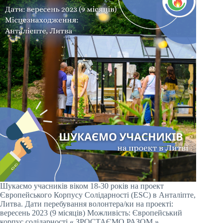
Шукаємо учасників віком 18-30 років на проект
Європейського Корпусу Солідарності (ESC) в Анталіпте,
Литва. Дати перебування волонтера/ки на проекті:
вересень 2023 (9 місяців) Можливість: Європейський
корпус солідарності « ЗРОСТАЄМО РАЗОМ »