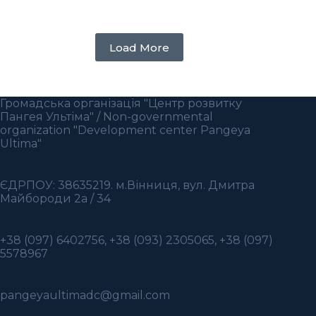
Load More
Громадська організація "Центр розвитку
Пангея Ультіма" / Non-governmental
organization "Development center Pangeya
Ultima"
ЄДРПОУ: 38635219. м.Вінниця, вул. Дмитра
Майбороди 2а / 34
+38 (097) 6402756, +38 (093) 2305065, +38 (097)
5578967
pangeyaultimadc@gmail.com