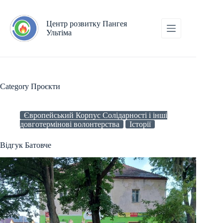
Skip
to
content
Центр розвитку Пангея
Ультіма
Category
Проєкти
Європейський Корпус Солідарності і інші
довготермінові волонтерства
Історії
Відгук Батовче