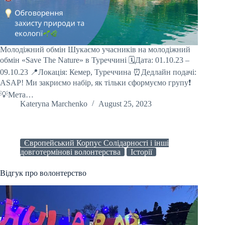
Молодіжний обмін Шукаємо учасників на молодіжний
обмін «Save The Nature» в Туреччині 🗓️Дата: 01.10.23 –
09.10.23 📍Локація: Кемер, Туреччина ⏰Дедлайн подачі:
ASAP! Ми закриємо набір, як тільки сформуємо групу❗️
💡Мета…
Kateryna Marchenko
August 25, 2023
Європейський Корпус Солідарності і інші
довготермінові волонтерства
Історії
Відгук про волонтерство