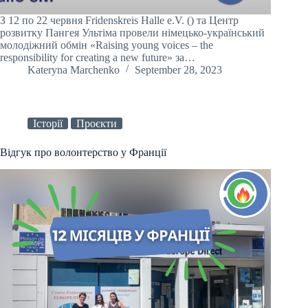
З 12 по 22 червня Fridenskreis Halle e.V. () та Центр
розвитку Пангея Ультіма провели німецько-український
молодіжний обмін «Raising young voices – the
responsibility for creating a new future» за…
Kateryna Marchenko
September 28, 2023
Історії
Проєкти
Відгук про волонтерство у Франції