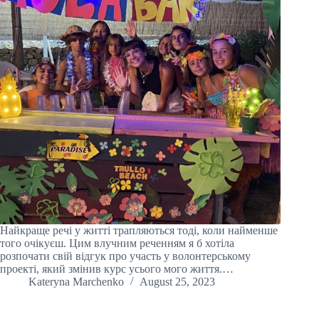
Найкраще речі у житті трапляються тоді, коли найменше
того очікуєш. Цим влучним реченням я б хотіла
розпочати свій відгук про участь у волонтерському
проекті, який змінив курс усього мого життя.…
Kateryna Marchenko
August 25, 2023