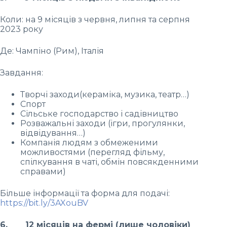
Коли: на 9 місяців з червня, липня та серпня
2023 року
Де: Чампіно (Рим), Італія
Завдання:
Творчі заходи(кераміка, музика, театр…)
Спорт
Сільське господарство і садівництво
Розважальні заходи (ігри, прогулянки,
відвідування…)
Компанія людям з обмеженими
можливостями (перегляд фільму,
спілкування в чаті, обмін повсякденними
справами)
Більше інформації та форма для подачі:
https://bit.ly/3AXouBV
6. 12 місяців на фермі (лише чоловіки)