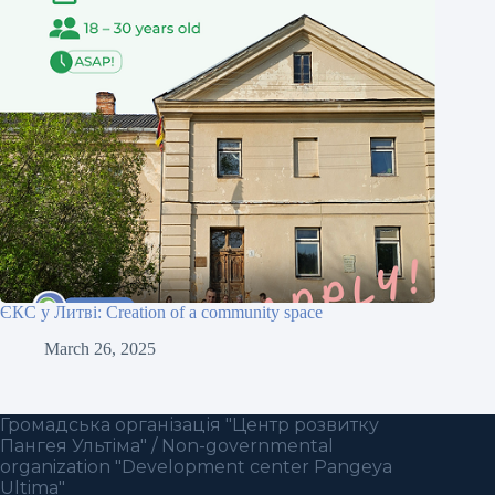
ЄКС у Литві: Creation of a community space
March 26, 2025
Громадська організація "Центр розвитку
Пангея Ультіма" / Non-governmental
organization "Development center Pangeya
Ultima"