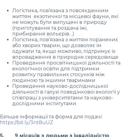
Логістика, пов’язана з повсякденним
життям екзотичної та місцевої фауни, які
не можуть бути випущені в природу
(приготування та роздача їжі,
прибирання вольєрів…)
Логістика, пов’язана з життям поранених
або хворих тварин, що дозволяє їм
одужати та, якщо можливо, підтримує їх
впровадження в природне середовище
Проведення просвітницької діяльності та
екологічної освіти для підтримки
розвитку правильних стосунків між
людиною та іншими тваринами
Проведення науково-дослідницької
діяльності в галузі поведінкової екології у
співпраці з університетами та науково-
дослідними інститутами.
Більше інформації та форма для подачі:
https://bit.ly/3nt8uUZ
5. 9 місяців з людьми з інвалідністю