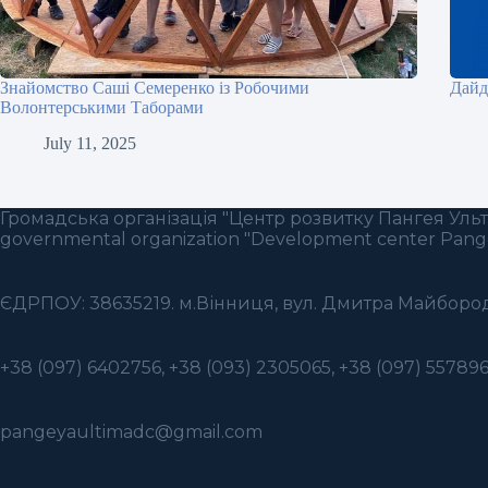
Знайомство Саші Семеренко із Робочими
Дайд
Волонтерськими Таборами
July 11, 2025
Громадська організація "Центр розвитку Пангея Ульті
governmental organization "Development center Pang
ЄДРПОУ: 38635219. м.Вінниця, вул. Дмитра Майбород
+38 (097) 6402756, +38 (093) 2305065, +38 (097) 55789
pangeyaultimadc@gmail.com