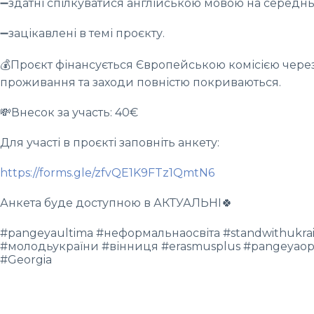
➖здатні спілкуватися англійською мовою на середньо
➖зацікавлені в темі проєкту.
💰Проєкт фінансується Європейською комісією через
проживання та заходи повністю покриваються.
💸Внесок за участь: 40€
Для участі в проєкті заповніть анкету:
https://forms.gle/zfvQE1K9FTz1QmtN6
Анкета буде доступною в АКТУАЛЬНІ🍀
#pangeyaultima #неформальнаосвіта #standwithukrain
#молодьукраїни #вінниця #erasmusplus #pangeyaop
#Georgia