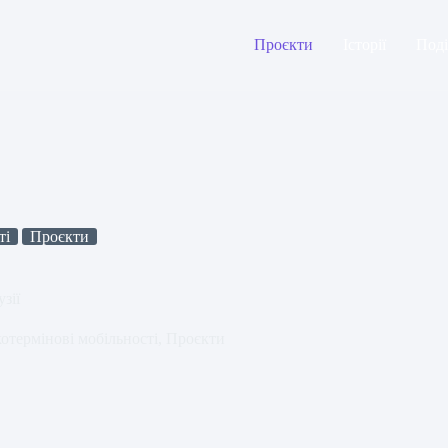
Проєкти
Історії
Поді
ті
Проєкти
зії
отермінові мобільності
,
Проєкти