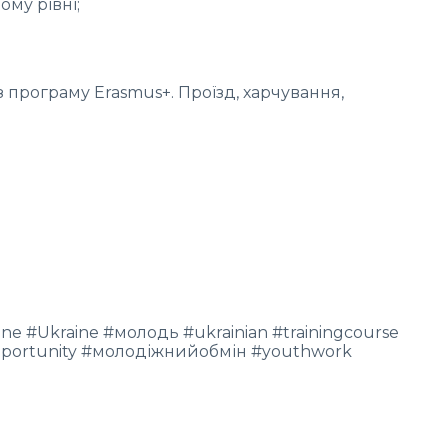
му рівні;
 програму Erasmus+. Проїзд, харчування,
e #Ukraine #молодь #ukrainian #trainingcourse
portunity #молодіжнийобмін #youthwork