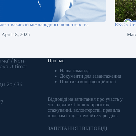
жест вакансій міжнародного волонтерства
ЄКС у Литв
April 18, 2025
Marc
ма" / Non-
Про нас
eya Ultima"
Наша команда
Документи для завантаження
Політика конфіденційності
и 2а / 34
Відповіді на запитання про участь у
67
молодіжних і інших проєктах,
стажуванні, волонтерстві, правила
програм і т.д. – шукайте у розділі:
ЗАПИТАННЯ І ВІДПОВІДІ