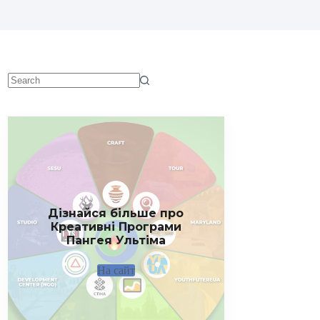
No
results
Дізнайся більше про
Креативні Програми
Пангея Ультіма
На сайт