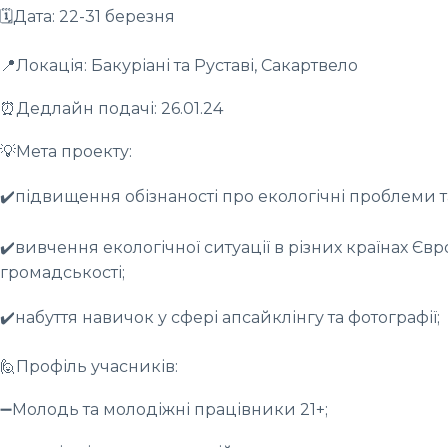
🗓️Дата: 22-31 березня
📍Локація: Бакуріані та Руставі, Сакартвело
⏰Дедлайн подачі: 26.01.24
💡Мета проекту:
✔️підвищення обізнаності про екологічні проблеми та
✔️вивчення екологічної ситуації в різних країнах Євр
громадськості;
✔️набуття навичок у сфері апсайклінгу та фотографії;
🙋Профіль учасників:
➖Молодь та молодіжні працівники 21+;