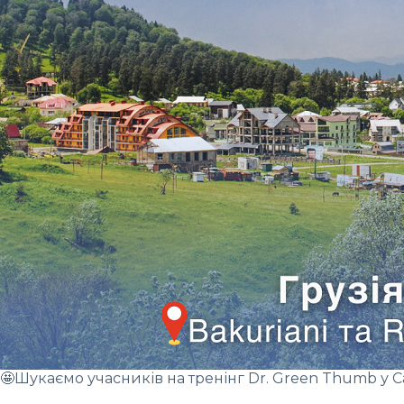
🤩Шукаємо учасників на тренінг Dr. Green Thumb у Са