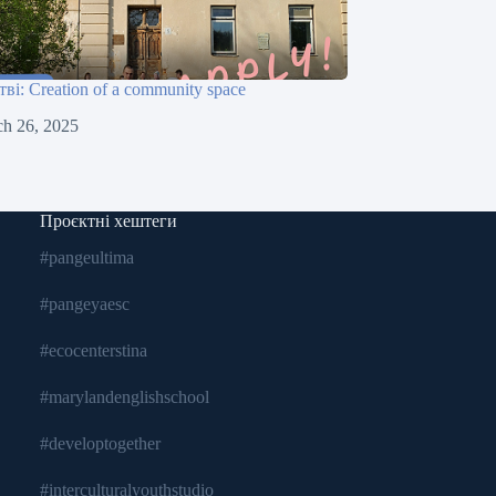
і: Creation of a community space
h 26, 2025
Проєктні хештеги
#pangeultima
#pangeyaesc
#ecocenterstina
#marylandenglishschool
#developtogether
#interculturalyouthstudio